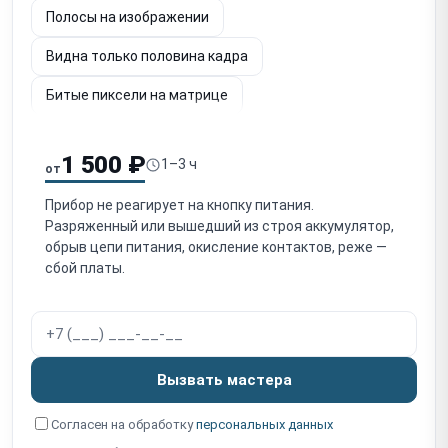
Полосы на изображении
Видна только половина кадра
Битые пиксели на матрице
Шум и потеря чёткости изображения
1 500 ₽
1–3 ч
от
Не работает энкодер / кнопки управления
Прибор не реагирует на кнопку питания.
Выключается после выстрела
Разряженный или вышедший из строя аккумулятор,
обрыв цепи питания, окисление контактов, реже —
Сбивается пристрелка (уход СТП)
сбой платы.
Попадание влаги / запотевание
Повреждение объектива (германиевой линзы)
Программный сбой / зависание
Вызвать мастера
Не работает Wi-Fi / стриминг
Согласен на обработку
персональных данных
Не работает встроенный дальномер