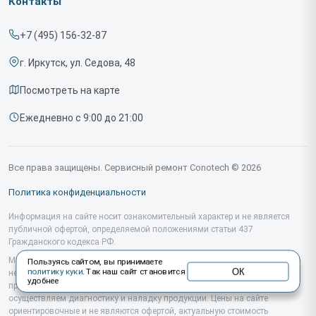
Контакты
Прайс-лист
Тепловизионных насадок
+7 (495) 156-32-87
Срочный ремонт
Тепловизионных монокуляров
г. Иркутск, ул. Седова, 48
Доставка и способы оплаты
Тепловизионных прицелов
Посмотреть на карте
Диагностика
Ежедневно с 9:00 до 21:00
Контакты
Все права защищены. Сервисный ремонт Conotech © 2026
Политика конфиденциальности
Информация на сайте носит ознакомительный характер и не является
публичной офертой, определяемой положениями статьи 437
Гражданского кодекса РФ.
Мы специализируемся на обслуживании и ремонте техники Conotech, но
Пользуясь сайтом, вы принимаете
ОК
политику куки
. Так наш сайт становится
не являемся их официальным представителем. Предоставляем
удобнее
профессиональные услуги после истечения гарантии, а также
осуществляем диагностику и наладку продукции. Цены на сайте
ориентировочные и не являются офертой, актуальную стоимость