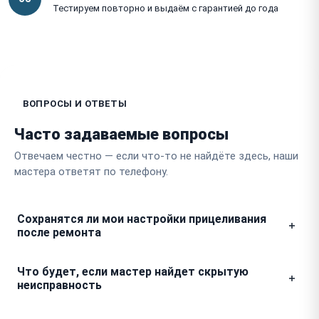
Тестируем повторно и выдаём с гарантией до года
ВОПРОСЫ И ОТВЕТЫ
Часто задаваемые вопросы
Отвечаем честно — если что-то не найдёте здесь, наши
мастера ответят по телефону.
Сохранятся ли мои настройки прицеливания
после ремонта
При ремонте электроники или замене шлейфов мы
Что будет, если мастер найдет скрытую
используем специальное оборудование, которое
неисправность
позволяет считывать и сохранять калибровочные
таблицы вашего прибора. Поэтому все профили
Если в процессе разборки Conotech мы выявим