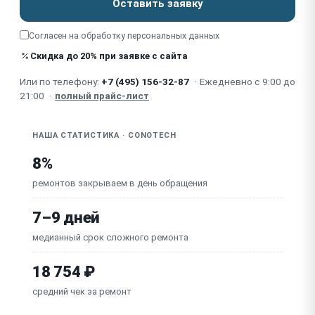
Оставить заявку
Программный сбой / зависание
Согласен на обработку
персональных данных
Не работает Wi-Fi / стриминг
Скидка до 20% при заявке с сайта
Или по телефону:
+7 (495) 156-32-87
·
Ежедневно с 9:00 до
Не работает встроенный дальномер
21:00
·
полный прайс-лист
Сломана кнопка / крышка объектива
НАША СТАТИСТИКА · CONOTECH
8%
ремонтов закрываем в день обращения
7–9 дней
медианный срок сложного ремонта
18 754 ₽
средний чек за ремонт