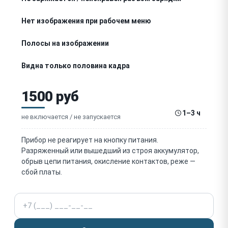
Нет изображения при рабочем меню
Полосы на изображении
Видна только половина кадра
Битые пиксели на матрице
1500 руб
Шум и потеря чёткости изображения
1–3 ч
не включается / не запускается
Не работает энкодер / кнопки управления
Прибор не реагирует на кнопку питания.
Разряженный или вышедший из строя аккумулятор,
Выключается после выстрела
обрыв цепи питания, окисление контактов, реже —
сбой платы.
Сбивается пристрелка (уход СТП)
Телефон
Попадание влаги / запотевание
Повреждение объектива (германиевой линзы)