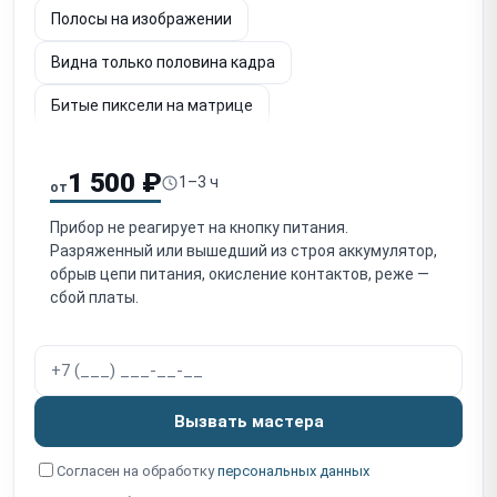
Полосы на изображении
Видна только половина кадра
Битые пиксели на матрице
Шум и потеря чёткости изображения
1 500 ₽
1–3 ч
от
Не работает энкодер / кнопки управления
Прибор не реагирует на кнопку питания.
Заклинило кольцо фокусировки / не фокусируется
Разряженный или вышедший из строя аккумулятор,
обрыв цепи питания, окисление контактов, реже —
Не регулируется диоптрийная подстройка окуляра
сбой платы.
Попадание влаги / запотевание
Повреждение объектива (германиевой линзы)
Программный сбой / зависание
Вызвать мастера
Не работает Wi-Fi / стриминг
Согласен на обработку
персональных данных
Не работает встроенный дальномер